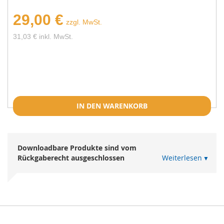
29,00 €
zzgl. MwSt.
31,03 € inkl. MwSt.
IN DEN WARENKORB
Downloadbare Produkte sind vom
Rückgaberecht ausgeschlossen
Weiterlesen
Die Bezahlung per Kreditkarte oder PayPal
ist erforderlich. Sie bekommen alle
Informationen zum Download sofort per E-
Mail zugeschickt. Sie erhalten kein Produkt
per Post.