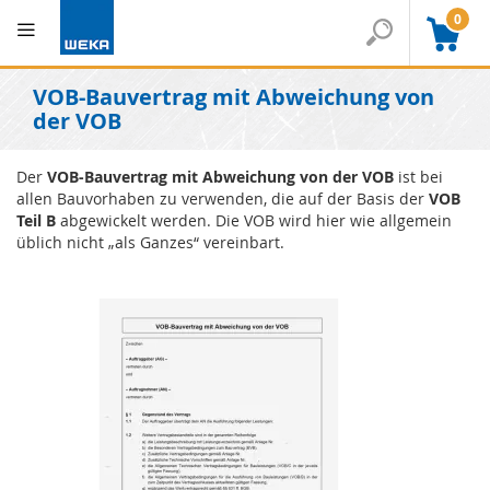
0
VOB-Bauvertrag mit Abweichung von
der VOB
Der
VOB-Bauvertrag mit Abweichung von der VOB
ist bei
allen Bauvorhaben zu verwenden, die auf der Basis der
VOB
Teil B
abgewickelt werden. Die VOB wird hier wie allgemein
üblich nicht „als Ganzes“ vereinbart.
Skip
Skip
to
to
the
the
end
beginning
of
of
the
the
images
images
gallery
gallery