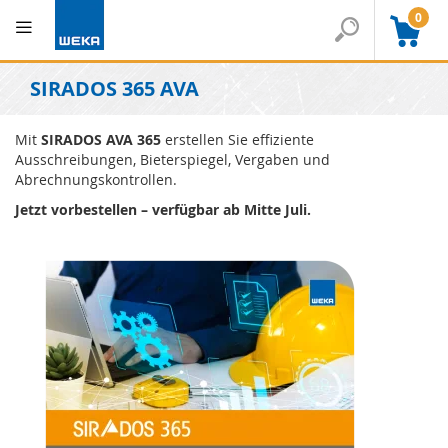
0
SIRADOS 365 AVA
Mit
SIRADOS AVA 365
erstellen Sie effiziente
Ausschreibungen, Bieterspiegel, Vergaben und
Abrechnungskontrollen.
Jetzt vorbestellen – verfügbar ab Mitte Juli.
Skip
Skip
to
to
the
the
end
beginning
of
of
the
the
images
images
gallery
gallery