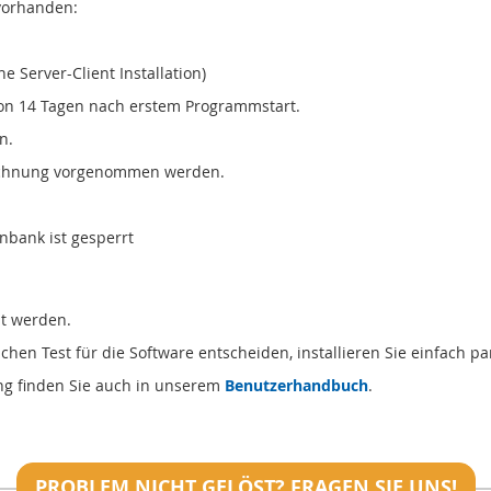
vorhanden:
ne Server-Client Installation)
on 14 Tagen nach erstem Programmstart.
n.
Rechnung vorgenommen werden.
nbank ist gesperrt
lt werden.
en Test für die Software entscheiden, installieren Sie einfach par
ng finden Sie auch in unserem
Benutzerhandbuch
.
PROBLEM NICHT GELÖST? FRAGEN SIE UNS!