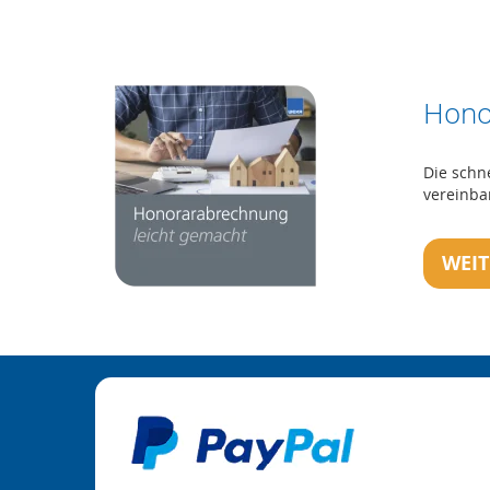
Hono
Die schn
vereinba
WEI